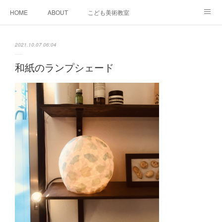
HOME
ABOUT
こども美術教室
おとなデザイン教室
ワークショップイベント
2021.10.07 06:04
スケジュール＆料金
GALLERY
SNS
ACCESS
和紙のランプシェード
bibu 規定