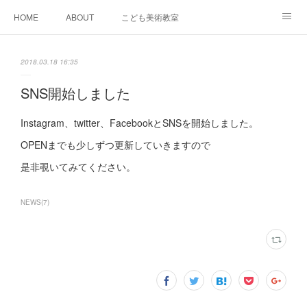
HOME
ABOUT
こども美術教室
おとなデザイン教室
ワークショップイベント
2018.03.18 16:35
スケジュール＆料金
GALLERY
SNS
ACCESS
SNS開始しました
bibu 規定
Instagram、twitter、FacebookとSNSを開始しました。
OPENまでも少しずつ更新していきますので
是非覗いてみてください。
NEWS
(
7
)