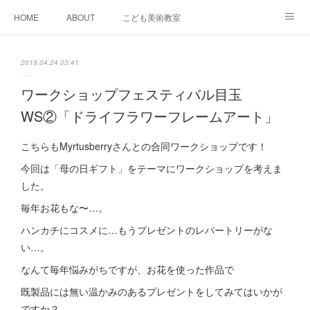
HOME
ABOUT
こども美術教室
おとなデザイン教室
ワークショップイベント
2019.04.24 03:41
スケジュール＆料金
GALLERY
SNS
ACCESS
ワークショップフェスティバル目玉
WS②「ドライフラワーフレームアート」
bibu 規定
こちらもMyrtusberryさんとの合同ワークショップです！
今回は「母の日ギフト」をテーマにワークショップを考えま
した。
毎年お花もな〜…。
ハンカチにコスメに…もうプレゼントのレパートリーがな
い…。
なんて毎年悩みがちですが、お花を使った作品で
既製品には無い温かみのあるプレゼントをしてみてはいかが
ですか？