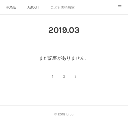
HOME
ABOUT
こども美術教室
おとなデザイン教室
ワークショップイベント
2019
.
03
スケジュール＆料金
GALLERY
SNS
ACCESS
bibu 規定
まだ記事がありません。
1
2
3
© 2018 bibu