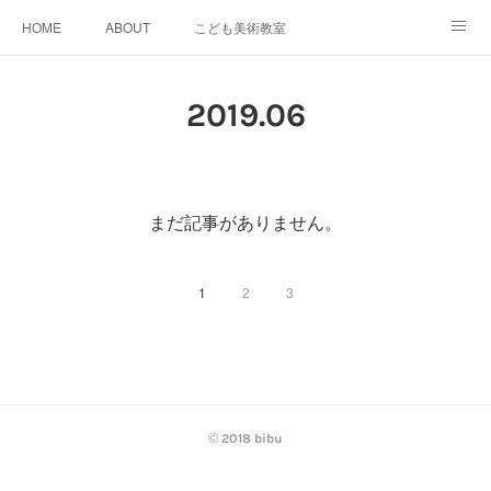
HOME
ABOUT
こども美術教室
おとなデザイン教室
ワークショップイベント
2019
.
06
スケジュール＆料金
GALLERY
SNS
ACCESS
bibu 規定
まだ記事がありません。
1
2
3
© 2018 bibu