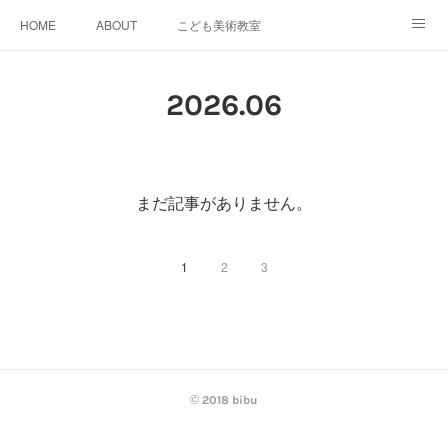
HOME
ABOUT
こども美術教室
おとなデザイン教室
ワークショップイベント
2026
.
06
スケジュール＆料金
GALLERY
SNS
ACCESS
bibu 規定
まだ記事がありません。
1
2
3
© 2018 bibu